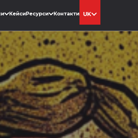
си
Кейси
Ресурси
Контакти
UK