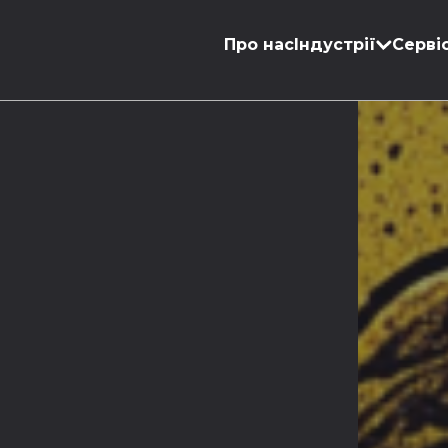
Про нас
Індустрії
Серві